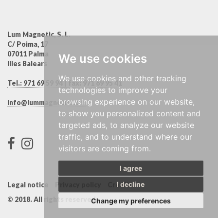
Lum Magnetic, S. L.
C/ Poima, 17
07011 Palma
We use cookies
Illes Balears
We use cookies and other tracking
Tel.:
971 69 59 94
| fax:
971 69 95 41
technologies to improve your
browsing experience on our website,
info@lummagnetic.com
to show you personalized content and
targeted ads, to analyze our website
traffic, and to understand where our
visitors are coming from.
I agree
I decline
Legal notice
Privacy policy
Credits
© 2018. All rights reserved.
Change my preferences