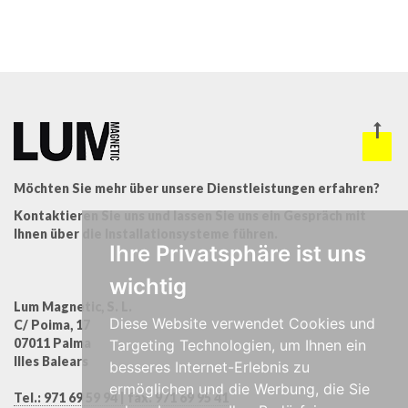
Möchten Sie mehr über unsere Dienstleistungen erfahren?
Kontaktieren Sie uns und lassen Sie uns ein Gespräch mit
Ihnen über die Installationsysteme führen.
Ihre Privatsphäre ist uns
wichtig
Lum Magnetic, S. L.
Diese Website verwendet Cookies und
C/ Poima, 17
07011 Palma
Targeting Technologien, um Ihnen ein
Illes Balears
besseres Internet-Erlebnis zu
ermöglichen und die Werbung, die Sie
Tel.:
971 69 59 94
| fax:
971 69 95 41